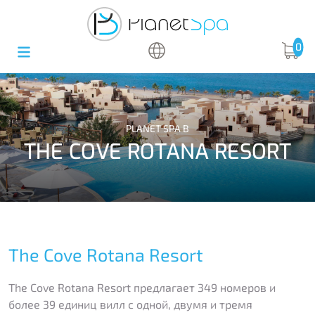
0
PLANET SPA В
THE COVE ROTANA RESORT
The Cove Rotana Resort
The Cove Rotana Resort предлагает 349 номеров и
более 39 единиц вилл с одной, двумя и тремя