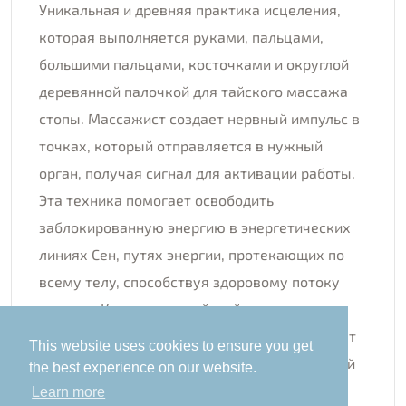
Уникальная и древняя практика исцеления,
которая выполняется руками, пальцами,
большими пальцами, косточками и округлой
деревянной палочкой для тайского массажа
стопы. Массажист создает нервный импульс в
точках, который отправляется в нужный
орган, получая сигнал для активации работы.
Эта техника помогает освободить
заблокированную энергию в энергетических
линиях Сен, путях энергии, протекающих по
всему телу, способствуя здоровому потоку
энергии. Кроме того, тайский
рефлексологический массаж стопы помогает
This website uses cookies to ensure you get
распределить накопление кальция и мочевой
the best experience on our website.
кислоты.
Learn more