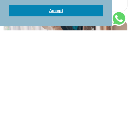
Accept
Абхьянга Массаж
50 mins
128
Добавить в корзину