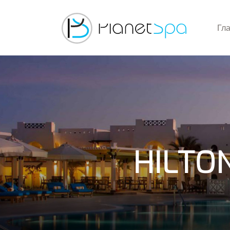
Гл
HILTO