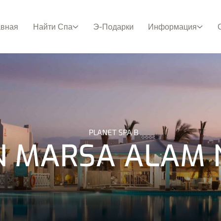
авная
Найти Спа
Э-Подарки
Информация
PLANET SPA В
N MARSA ALAM 