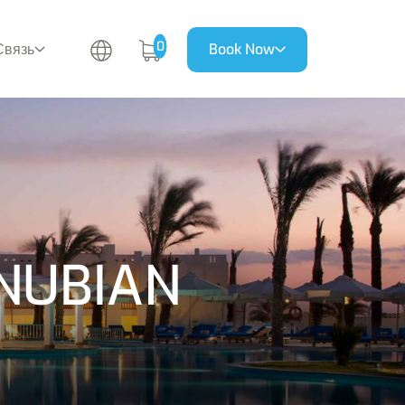
0
Связь
Book Now
NUBIAN