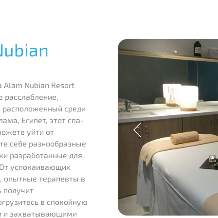
Nubian
a Alam Nubian Resort
е расслабление,
 расположенный среди
ма, Египет, этот спа-
можете уйти от
ьте себе разнообразные
ки разработанные для
. От успокаивающих
, опытные терапевты в
ь получит
огрузитесь в спокойную
и и захватывающими