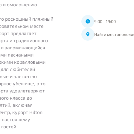
ью и омоложению.
 это роскошный пляжный
9:00 - 19:00
ровательном месте
рорт предлагает
Найти местоположе
рта и традиционного
й и запоминающийся
ными песчаными
яркими коралловыми
 для любителей
ные и элегантно
рное убежище, в то
рта удовлетворяют
ого класса до
ятий, включая
нтр, курорт Hilton
по-настоящему
гостей.