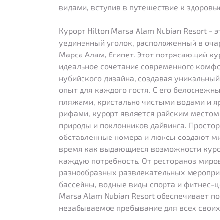
видами, вступив в путешествие к здоров
Курорт Hilton Marsa Alam Nubian Resort -
уединенный уголок, расположенный в оча
Марса Алам, Египет. Этот потрясающий ку
идеальное сочетание современного комфо
нубийского дизайна, создавая уникальны
опыт для каждого гостя. С его белоснеж
пляжами, кристально чистыми водами и 
рифами, курорт является райским местом
природы и поклонников дайвинга. Простор
обставленные номера и люксы создают ми
время как выдающиеся возможности куро
каждую потребность. От ресторанов миров
разнообразных развлекательных меропри
бассейны, водные виды спорта и фитнес-це
Marsa Alam Nubian Resort обеспечивает 
незабываемое пребывание для всех своих 