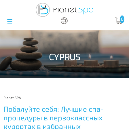
0
CYPRUS
Planet SPA
Побалуйте себя: Лучшие спа-
процедуры в первоклассных
курортах в избранных