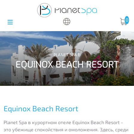
0
PLANET SPA В
EQUINOX BEACH RESORT
Equinox Beach Resort
Planet Spa в курортном отеле Equinox Beach Resort -
это убежище спокойствия и омоложения. Здесь, среди