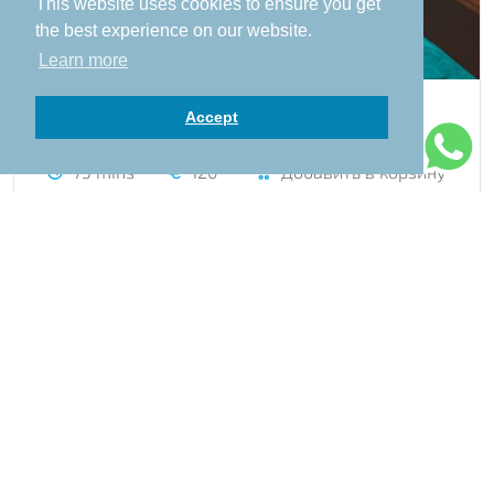
This website uses cookies to ensure you get
the best experience on our website.
Learn more
Accept
Нуад-Тайский Йога Массаж
75 mins
120
Добавить в корзину
Уникальное и древнее искусство исцеления,
которое выполняется на мате. Наши
терапевты фокусируются на перемещении
вашего тела в позы йоги, чтобы уравновесить
энергопоток внутри вашего организма. Мастер
поворачивает, скручивает, разминает те части
тела, в которых обнаружит защемления и
спазмы. Эта техника также используется для