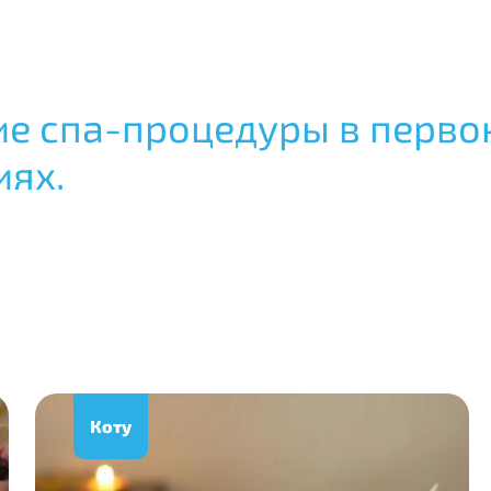
ие спа-процедуры в перво
иях.
Коту