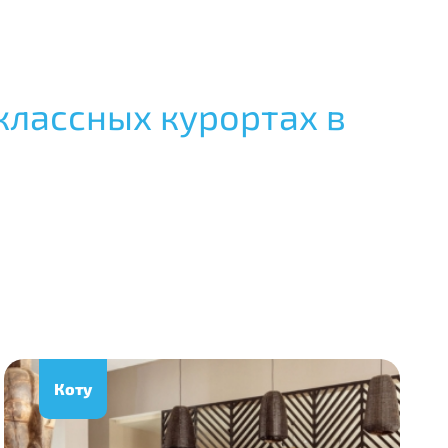
классных курортах в
Коту