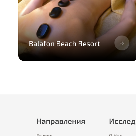
Balafon Beach Resort
Направления
Исслед
Египет
О Hас