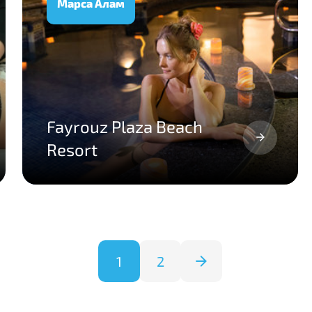
Марса Алам
Fayrouz Plaza Beach
Resort
1
2