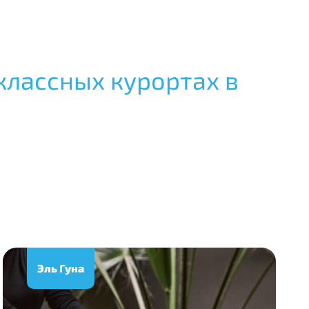
классных курортах в
Эль Гуна