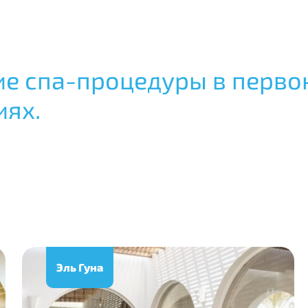
ие спа-процедуры в перво
иях.
Эль Гуна